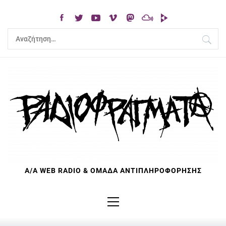
Skip
to
content
Αναζήτηση
για:
Α/Α WEB RADIO & ΟΜΑΔΑ ΑΝΤΙΠΛΗΡΟΦΟΡΗΣΗΣ
Primary
Menu