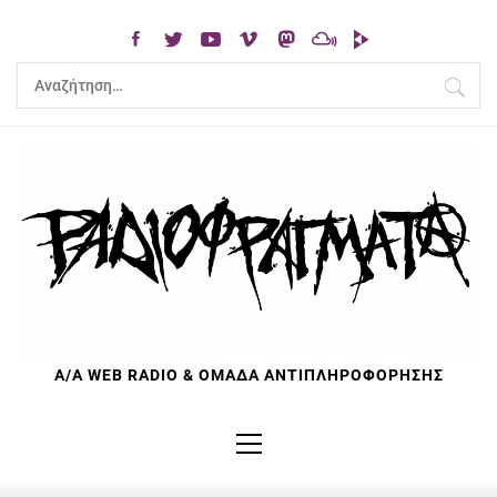
Skip
to
content
Αναζήτηση
για:
Α/Α WEB RADIO & ΟΜΑΔΑ ΑΝΤΙΠΛΗΡΟΦΟΡΗΣΗΣ
Primary
Menu