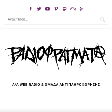
Skip
to
content
Αναζήτηση
για:
Α/Α WEB RADIO & ΟΜΑΔΑ ΑΝΤΙΠΛΗΡΟΦΟΡΗΣΗΣ
Primary
Menu