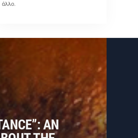
άλλο.
TANCE”: AN