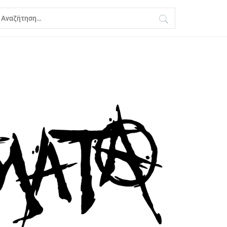
ναζήτηση
ια: