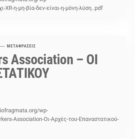
-XR-η-μη-βία-δεν-είναι-η-μόνη-λύση..pdf
ΜΕΤΑΦΡΑΣΕΙΣ
rs Association – ΟΙ
ΣΤΑΤΙΚΟΥ
diofragmata.org/wp-
rkers-Association-Οι-Αρχές-του-Επαναστατικού-