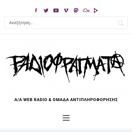
Skip
to
content
Αναζήτηση
για:
Α/Α WEB RADIO & ΟΜΑΔΑ ΑΝΤΙΠΛΗΡΟΦΟΡΗΣΗΣ
Primary
Menu