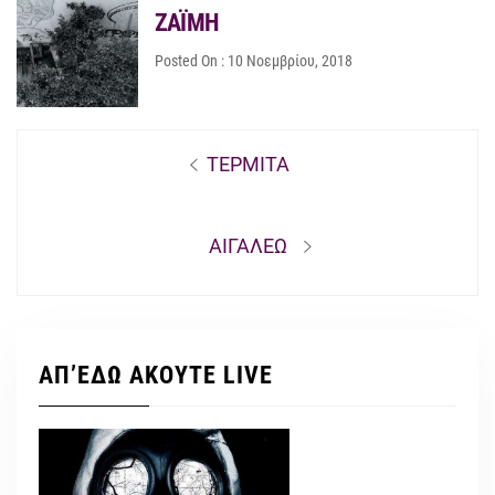
ΖΑΪΜΗ
Posted On : 10 Νοεμβρίου, 2018
Πλοήγηση
Previous
ΤΕΡΜΙΤΑ
άρθρων
post:
Next
ΑΙΓΑΛΕΩ
post:
ΑΠ’ΕΔΩ ΑΚΟΥΤΕ LIVE