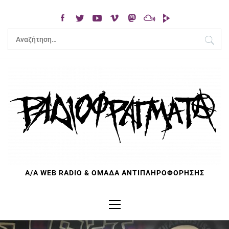
Skip
to
content
Αναζήτηση
για:
Α/Α WEB RADIO & ΟΜΑΔΑ ΑΝΤΙΠΛΗΡΟΦΟΡΗΣΗΣ
Primary
Menu